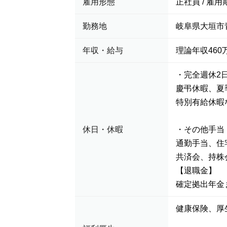
雇用形態
正社員 / 雇用
勤務地
岐阜県大垣市青
年収・給与
理論年収460万
・完全週休2
慶弔休暇、夏
特別有給休暇
休日・休暇
・その他手当
通勤手当、住
共済会、持株
【退職金】
確定拠出年金
健康保険、厚