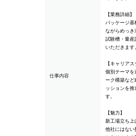
【業務詳細】
パッケージ基
ながらめっき
試験槽・量産
いただきます
【キャリアス
個別テーマを
仕事内容
ーク構築など
ッションを推
す。
【魅力】
新工場立ち上
他社にはない