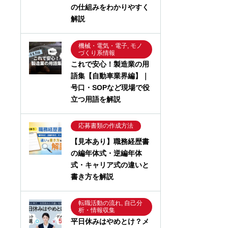
の仕組みをわかりやすく
解説
機械・電気・電子, モノ
づくり系情報
これで安心！製造業の用
語集【自動車業界編】｜
号口・SOPなど現場で役
立つ用語を解説
応募書類の作成方法
【見本あり】職務経歴書
の編年体式・逆編年体
式・キャリア式の違いと
書き方を解説
転職活動の流れ, 自己分
析・情報収集
平日休みはやめとけ？メ