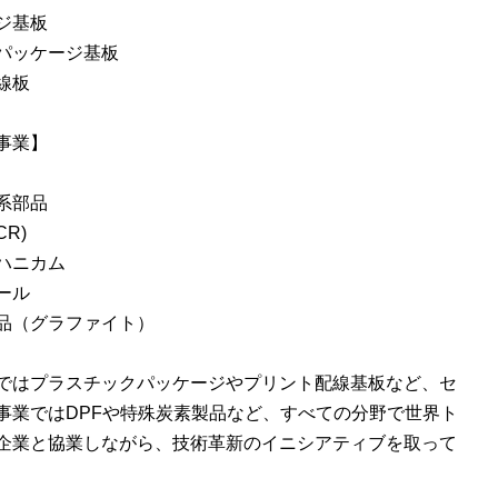
ジ基板
パッケージ基板
線板
事業】
系部品
R)
ハニカム
ール
品（グラファイト）
ではプラスチックパッケージやプリント配線基板など、セ
事業ではDPFや特殊炭素製品など、すべての分野で世界ト
企業と協業しながら、技術革新のイニシアティブを取って