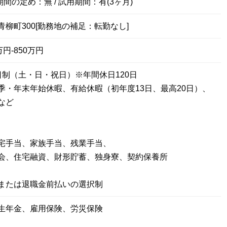
期間の定め：無 / 試用期間：有(3ヶ月)
柳町300[勤務地の補足：転勤なし]
円-850万円
日制（土・日・祝日）※年間休日120日
季・年末年始休暇、有給休暇（初年度13日、最高20日）、
など
宅手当、家族手当、残業手当、
会、住宅融資、財形貯蓄、独身寮、契約保養所
または退職金前払いの選択制
生年金、雇用保険、労災保険