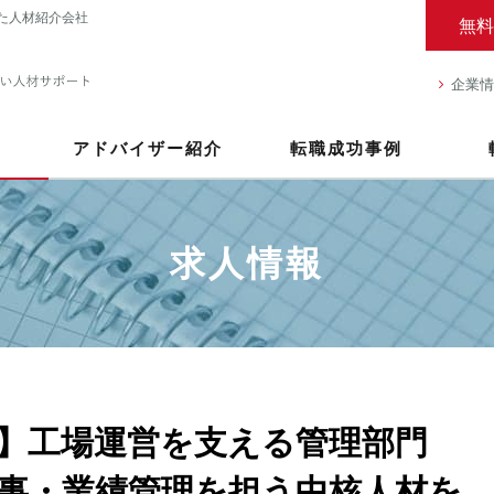
た人材紹介会社
無料
企業情
アドバイザー紹介
転職成功事例
求人情報
】工場運営を支える管理部門
事・業績管理を担う中核人材を