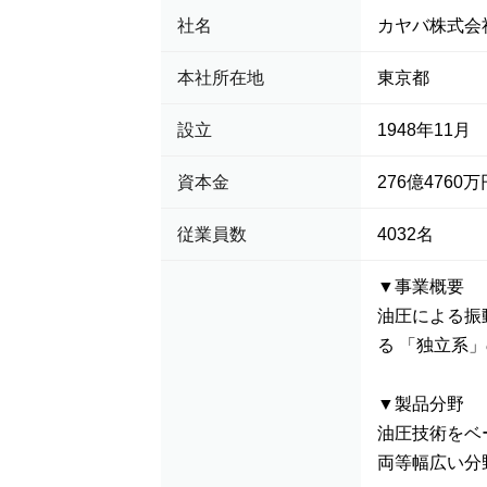
社名
カヤバ株式会
本社所在地
東京都
設立
1948年11月
資本金
276億4760万
従業員数
4032名
▼事業概要
油圧による振
る 「独立系
▼製品分野
油圧技術をベー
両等幅広い分