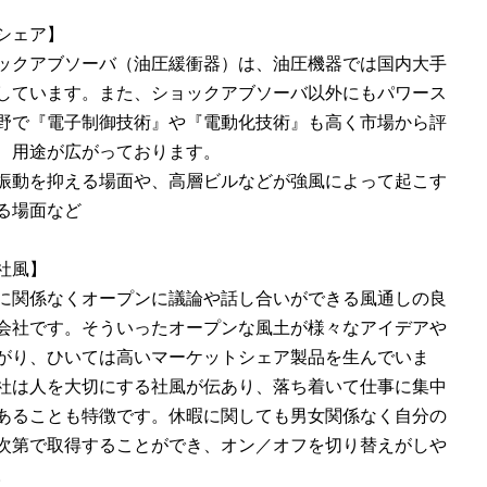
シェア】
ックアブソーバ（油圧緩衝器）は、油圧機器では国内大手
しています。また、ショックアブソーバ以外にもパワース
野で『電子制御技術』や『電動化技術』も高く市場から評
、用途が広がっております。
振動を抑える場面や、高層ビルなどが強風によって起こす
る場面など
社風】
に関係なくオープンに議論や話し合いができる風通しの良
会社です。そういったオープンな風土が様々なアイデアや
がり、ひいては高いマーケットシェア製品を生んでいま
社は人を大切にする社風が伝あり、落ち着いて仕事に集中
あることも特徴です。休暇に関しても男女関係なく自分の
次第で取得することができ、オン／オフを切り替えがしや
。