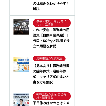
の仕組みをわかりやすく
解説
機械・電気・電子, モノ
づくり系情報
これで安心！製造業の用
語集【自動車業界編】｜
号口・SOPなど現場で役
立つ用語を解説
応募書類の作成方法
【見本あり】職務経歴書
の編年体式・逆編年体
式・キャリア式の違いと
書き方を解説
転職活動の流れ, 自己分
析・情報収集
平日休みはやめとけ？メ