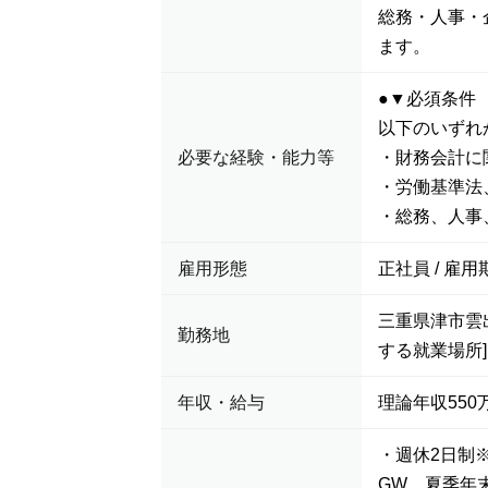
総務・人事・
ます。
●▼必須条件
以下のいずれ
必要な経験・能力等
・財務会計に
・労働基準法
・総務、人事
雇用形態
正社員 / 雇用
三重県津市雲
勤務地
する就業場所]
年収・給与
理論年収550万
・週休2日制※
GW、夏季年