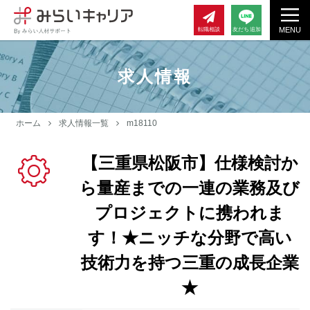
MENU
転職相談
友だち追加
求人情報
ホーム
求人情報一覧
m18110
【三重県松阪市】仕様検討か
ら量産までの一連の業務及び
プロジェクトに携われま
す！★ニッチな分野で高い
技術力を持つ三重の成長企業
★