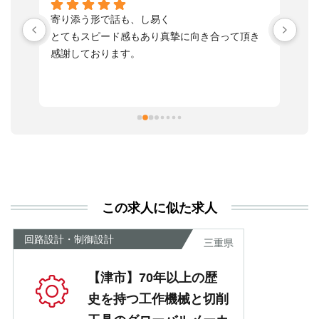
い
寄り添う形で話も、し易く
落
す
とてもスピード感もあり真摯に向き合って頂き
不
感謝しております。
さ
っ
ま
習
本
活
と
決
利
この求人に似た求人
が
あ
回路設計・制御設計
三重県
【津市】70年以上の歴
史を持つ工作機械と切削