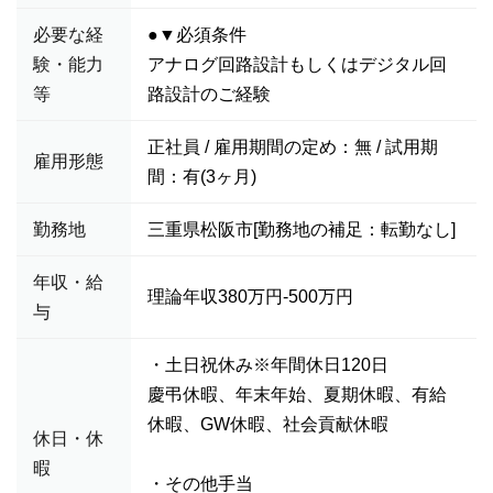
必要な経
●▼必須条件
験・能力
アナログ回路設計もしくはデジタル回
等
路設計のご経験
正社員 / 雇用期間の定め：無 / 試用期
雇用形態
間：有(3ヶ月)
勤務地
三重県松阪市[勤務地の補足：転勤なし]
年収・給
理論年収380万円-500万円
与
・土日祝休み※年間休日120日
慶弔休暇、年末年始、夏期休暇、有給
休暇、GW休暇、社会貢献休暇
休日・休
暇
・その他手当