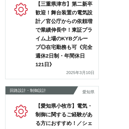
【三重県津市】第二新卒
歓迎！舞台装置の電気設
計／官公庁からの依頼増
で業績伸長中！東証プラ
イム上場のKYBグルー
プ◎在宅勤務も可《完全
週休2日制・年間休日
121日》
2025年3月10日
回路設計・制御設計
愛知県
【愛知県小牧市】電気・
制御に関するご経験があ
る方におすすめ！／シェ