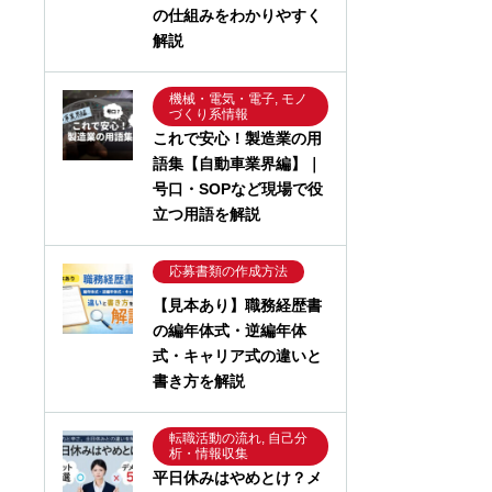
の仕組みをわかりやすく
解説
機械・電気・電子, モノ
づくり系情報
これで安心！製造業の用
語集【自動車業界編】｜
号口・SOPなど現場で役
立つ用語を解説
応募書類の作成方法
【見本あり】職務経歴書
の編年体式・逆編年体
式・キャリア式の違いと
書き方を解説
転職活動の流れ, 自己分
析・情報収集
平日休みはやめとけ？メ