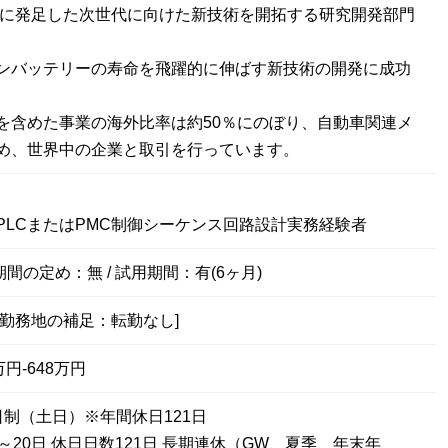
1年に発足した次世代に向けた新技術を開拓する研究開発部門
ンバッテリーの寿命を飛躍的に伸ばす新技術の開発に成功
を含めた事業の海外比率は約50％にのぼり、自動車関連メ
め、世界中の企業と取引を行っています。
PLCまたはPMC制御シーケンス回路設計実務経験者
期間の定め：無 / 試用期間：有(6ヶ月)
[勤務地の補足：転勤なし]
円-648万円
日制（土日）※年間休日121日
～20日 休日日数121日 長期連休（GW、夏季、年末年