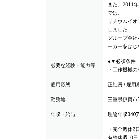
また、201
では、
リチウムイオ
しました。
グループ会社
ーカーをはじ
●▼必須条件
必要な経験・能力等
・工作機械の
雇用形態
正社員 / 雇用
勤務地
三重県伊賀市
年収・給与
理論年収340万
・完全週休2
有給休暇10日