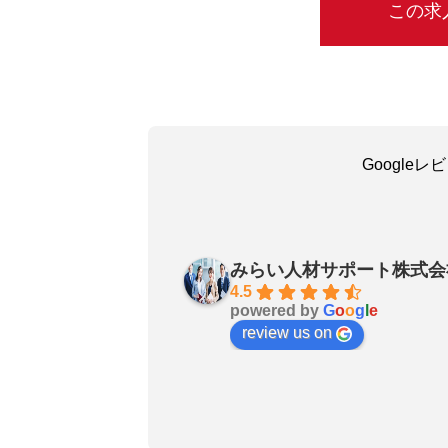
この求
Google
吳嘉瑜
a month ago
みらい人材サポート株式会
お陰で無事に転職成功しました
4.5
powered by
G
o
o
g
l
e
良いエージェントです〜転職さ
review us on
非おすすめします！