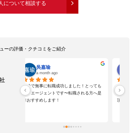
人について相談する
レビューの評価・クチコミをご紹介
ゆうた
a month ago
社
！とっても
寄り添う形で話も、し易く
落
れる方へ是
とてもスピード感もあり真摯に向き合って
不
頂き感謝しております。
た
自
た
ま
擬