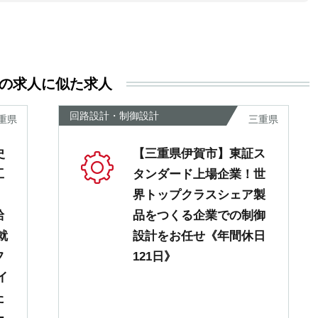
お
す
活
る
き
の求人に似た求人
い
尊
回路設計・制御設計
重県
三重県
あ
史
【三重県伊賀市】東証ス
工
タンダード上場企業！世
界トップクラスシェア製
給
品をつくる企業での制御
就
設計をお任せ《年間休日
フ
121日》
イ
た