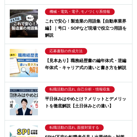
機械・電気・電子, モノづくり系情報
これで安心！製造業の用語集【自動車業界
編】｜号口・SOPなど現場で役立つ用語を
解説
応募書類の作成方法
【見本あり】職務経歴書の編年体式・逆編
年体式・キャリア式の違いと書き方を解説
転職活動の流れ, 自己分析・情報収集
平日休みはやめとけ？メリットとデメリッ
トを徹底解説【土日休みとの違い】
転職活動の流れ, 面接対策する
SPIが不安な転職者必見！出題傾向・対策