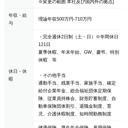
※変更の範囲 本社及び国内外の拠点]
年収・給
理論年収500万円-710万円
与
・完全週休2日制（土・日）※年間休日
121日
夏季休暇、年末年始、GW、慶弔、特別
休暇 等
休日・休
・その他手当
暇
通勤手当、残業手当、家族手当、確定
給付企業年金、総合福祉団体定期保
険、従業員持株会、財形貯蓄制度、自
動車保険団体割引、退職金制度、育
児、介護休暇制度、短時間勤務制度
健康保険、厚生年金保険、雇用保険、