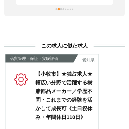
習
本
活
と
決
利
この求人に似た求人
が
あ
品質管理・保証・実験評価
愛知県
【小牧市】★独占求人★
幅広い分野で活躍する樹
脂部品メーカー／学歴不
問・これまでの経験を活
かして成長可《土日祝休
み・年間休日110日》