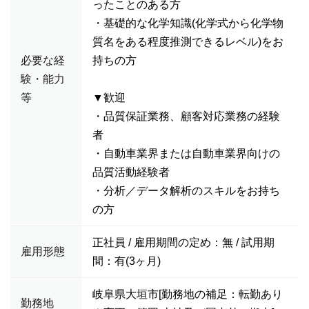
ったことのある方
・基礎的な化学知識(化学式から化学物
質名をある程度推測できるレベル)をお
必要な経
持ちの方
験・能力
等
▼歓迎
・品質保証業務、顧客対応業務の経験
者
・自動車業界または自動車業界向けの
品質活動経験者
・分析／データ解析のスキルをお持ち
の方
正社員 / 雇用期間の定め：無 / 試用期
雇用形態
間：有(3ヶ月)
岐阜県大垣市[勤務地の補足：転勤あり
勤務地