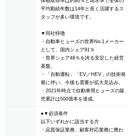
休暇取得率は約80％と高水準で全体の
平均勤続年数は14年と長く活躍するス
タッフが多い環境です。
▼同社特徴
・自動車ヒューズの世界No.1メーカー
として、国内シェア91％
・世界シェア48％を誇る安定した経営
基盤。
・「自動運転」「EV／HEV」の技術発
展に伴い、今後も需要が拡大見込み。
・2021年時点で自動車用ヒューズの販
売累計は500億本を達成。
●▼必須条件
以下いずれかに該当する方
・品質保証業務、顧客対応業務に携わ