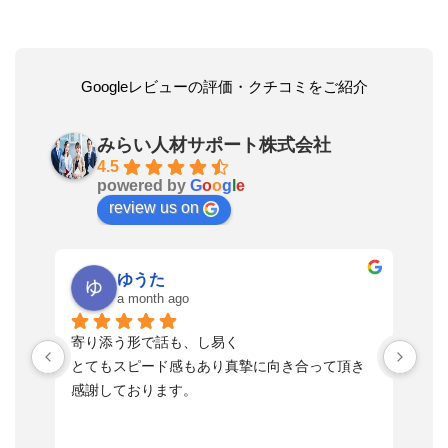
Googleレビューの評価・クチコミをご紹介
みらい人材サポート株式会社
4.5
powered by
G
o
o
g
l
e
review us on
ゆうた
a month ago
い
寄り添う形で話も、し易く
落
す
とてもスピード感もあり真摯に向き合って頂き
不
感謝しております。
さ
っ
ま