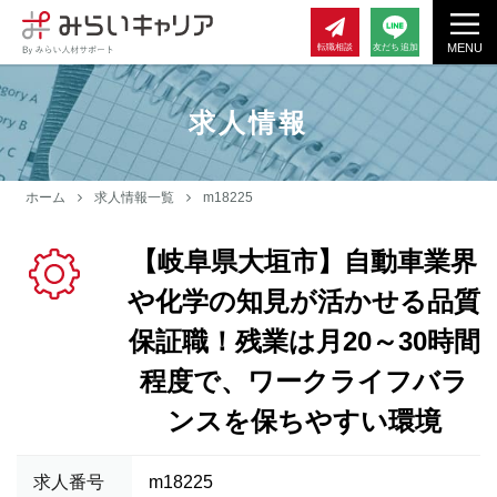
MENU
転職相談
友だち追加
求人情報
ホーム
求人情報一覧
m18225
【岐阜県大垣市】自動車業界
や化学の知見が活かせる品質
保証職！残業は月20～30時間
程度で、ワークライフバラ
ンスを保ちやすい環境
求人番号
m18225