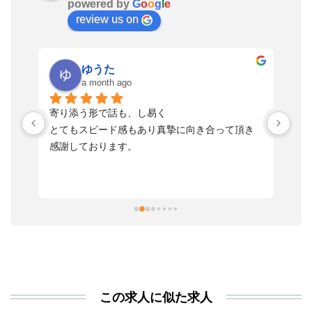
powered by
G
o
o
g
l
e
review us on
ゆうた
a month ago
い
寄り添う形で話も、し易く
落
す
とてもスピード感もあり真摯に向き合って頂き
不
感謝しております。
さ
っ
ま
習
本
活
と
決
利
この求人に似た求人
が