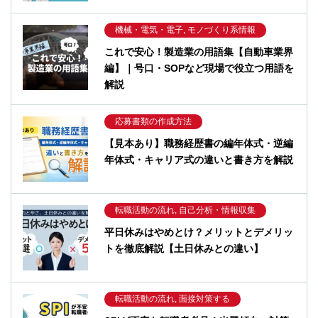
機械・電気・電子, モノづくり系情報
これで安心！製造業の用語集【自動車業界
編】｜号口・SOPなど現場で役立つ用語を
解説
応募書類の作成方法
【見本あり】職務経歴書の編年体式・逆編
年体式・キャリア式の違いと書き方を解説
転職活動の流れ, 自己分析・情報収集
平日休みはやめとけ？メリットとデメリッ
トを徹底解説【土日休みとの違い】
転職活動の流れ, 面接対策する