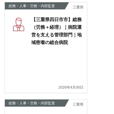
あ
総務・人事・労務・内部監査
三重県
【三重県四日市市】総務
（労務＋経理）｜病院運
営を支える管理部門｜地
域密着の総合病院
2026年4月30日
総務・人事・労務・内部監査
三重県