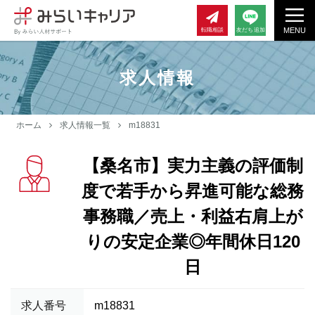
MENU
転職相談
友だち追加
求人情報
ホーム
求人情報一覧
m18831
【桑名市】実力主義の評価制
度で若手から昇進可能な総務
事務職／売上・利益右肩上が
りの安定企業◎年間休日120
日
求人番号
m18831