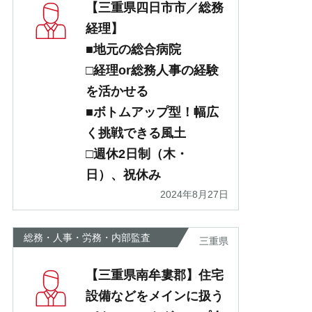
【三重県四日市市／総務
経理】
■地元の総合病院
□経理or総務人事の経験
を活かせる
■ボトムアップ型！幅広
く挑戦できる風土
□週休2日制（木・
日）、祝休み
2024年8月27日
総務・人事・労務・内部監査
三重県
【三重県南牟婁郡】住宅
設備などをメインに扱う