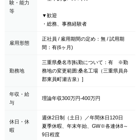
験・能力
等
▼歓迎
・総務、事務経験者
正社員 / 雇用期間の定め：無 / 試用期
雇用形態
間：有(6ヶ月)
三重県桑名市[転勤について：有 ※勤
勤務地
務地の変更範囲:桑名工場（三重県員弁
郡東員町瀬古泉）]
年収・給
理論年収300万円-400万円
与
週休2日制（土日）／年間休日120日
休日・休
夏季休暇、年末年始、GW※各連休8～
暇
9日程度