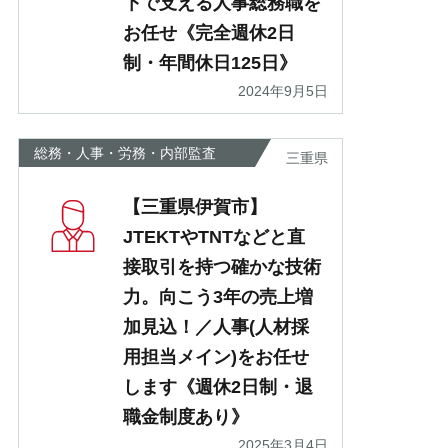
下で支える人事総務職を
お任せ《完全週休2日
制・年間休日125日》
2024年9月5日
総務・人事・労務・内部監査
三重県
【三重県伊賀市】
JTEKTやTNTなどと直
接取引を持つ確かな技術
力。向こう3年の売上増
加見込！／人事(人材採
用担当メイン)をお任せ
します《週休2日制・退
職金制度あり》
2025年3月4日