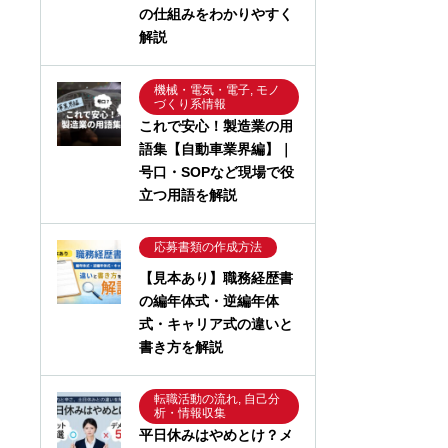
の仕組みをわかりやすく
解説
機械・電気・電子, モノ
づくり系情報
これで安心！製造業の用
語集【自動車業界編】｜
号口・SOPなど現場で役
立つ用語を解説
応募書類の作成方法
【見本あり】職務経歴書
の編年体式・逆編年体
式・キャリア式の違いと
書き方を解説
転職活動の流れ, 自己分
析・情報収集
平日休みはやめとけ？メ