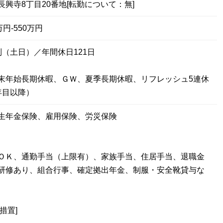
興寺8丁目20番地[転勤について：無]
円-550万円
制（土日）／年間休日121日
末年始長期休暇、ＧＷ、夏季長期休暇、リフレッシュ5連休
年目以降）
生年金保険、雇用保険、労災保険
ＯＫ、通勤手当（上限有）、家族手当、住居手当、退職金
研修あり、組合行事、確定拠出年金、制服・安全靴貸与な
措置]