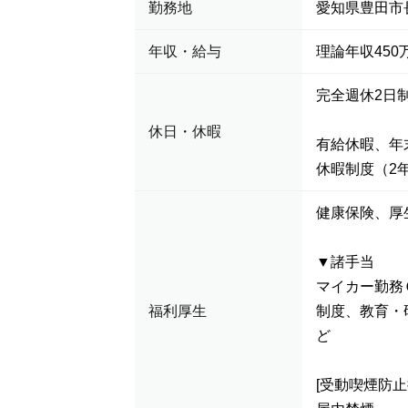
勤務地
愛知県豊田市長
年収・給与
理論年収450万
完全週休2日
休日・休暇
有給休暇、年
休暇制度（2
健康保険、厚
▼諸手当
マイカー勤務
福利厚生
制度、教育・
ど
[受動喫煙防止