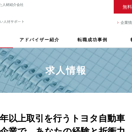
た人材紹介会社
無料
企業情
アドバイザー紹介
転職成功事例
求人情報
0年以上取引を行うトヨタ自動車
企業で、あなたの経験と折衝力