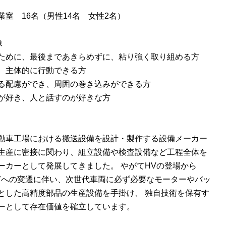
業室 16名（男性14名 女性2名）
像
ために、最後まであきらめずに、粘り強く取り組める方
、主体的に行動できる方
る配慮ができ、周囲の巻き込みができる方
が好き、人と話すのが好きな方
動車工場における搬送設備を設計・製作する設備メーカー
生産に密接に関わり、組立設備や検査設備など工程全体を
ーカーとして発展してきました。 やがてHVの登場から
などへの変遷に伴い、次世代車両に必ず必要なモーターやバッ
とした高精度部品の生産設備を手掛け、 独自技術を保有す
ーとして存在価値を確立しています。