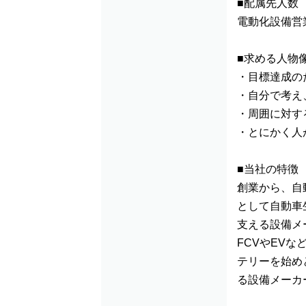
■配属先人数
電動化設備営
■求める人物
・目標達成の
・自分で考え
・周囲に対す
・とにかく人
■当社の特徴
創業から、自
として自動車
支える設備メ
FCVやEV
テリーを始め
る設備メーカ