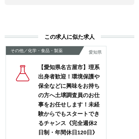
活
と
決
利
この求人に似た求人
が
あ
その他／化学・食品・製薬
愛知県
【愛知県名古屋市】理系
出身者歓迎！環境保護や
保全などに興味をお持ち
の方へ土壌調査員のお仕
事をお任せします！未経
験からでもスタートでき
るチャンス《完全週休2
日制・年間休日120日》