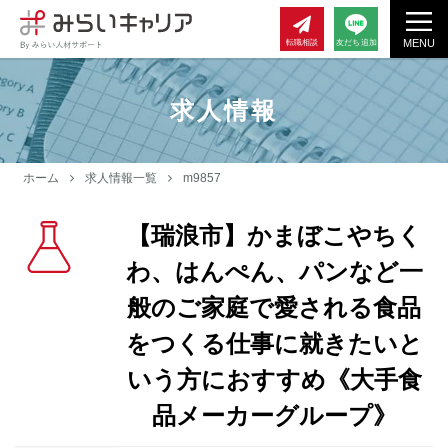
MENU
転職相談
友だち追加
求人情報
ホーム
求人情報一覧
m9857
【瑞浪市】かまぼこやちく
わ、はんぺん、パンなど一
般のご家庭で愛される食品
をつくる仕事に就きたいと
いう方におすすめ《大手食
品メーカーグループ》