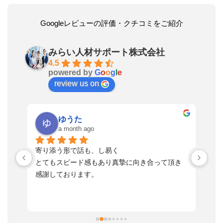
Googleレビューの評価・クチコミをご紹介
みらい人材サポート株式会社
4.5
powered by
G
o
o
g
l
e
review us on
ゆうた
a month ago
い
寄り添う形で話も、し易く
落
す
とてもスピード感もあり真摯に向き合って頂き
不
感謝しております。
さ
っ
ま
習
本