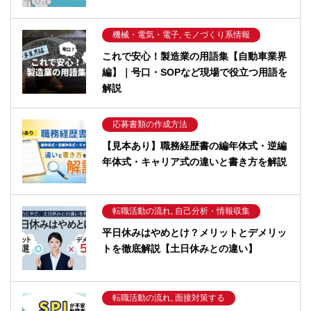
機械・電気・電子, モノづくり系情報
これで安心！製造業の用語集【自動車業界
編】｜号口・SOPなど現場で役立つ用語を
解説
応募書類の作成方法
【見本あり】職務経歴書の編年体式・逆編
年体式・キャリア式の違いと書き方を解説
転職活動の流れ, 自己分析・情報収集
平日休みはやめとけ？メリットとデメリッ
トを徹底解説【土日休みとの違い】
転職活動の流れ, 面接対策する