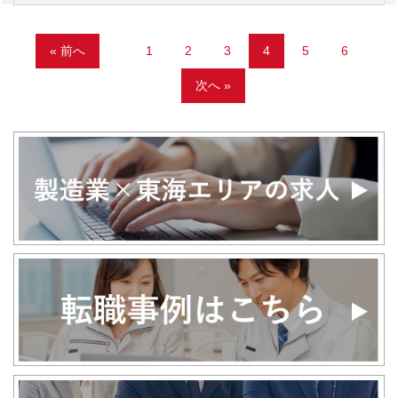
« 前へ
1
2
3
4
5
6
次へ »