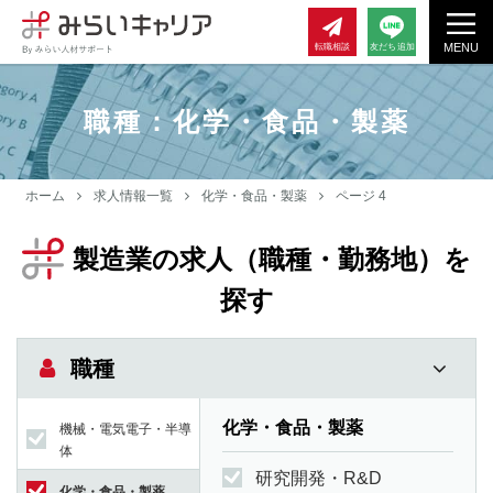
MENU
転職相談
友だち追加
職種：化学・食品・製薬
ホーム
求人情報一覧
化学・食品・製薬
ページ 4
製造業の求人（職種・勤務地）を
探す
職種
化学・食品・製薬
機械・電気電子・半導
体
研究開発・R&D
化学・食品・製薬