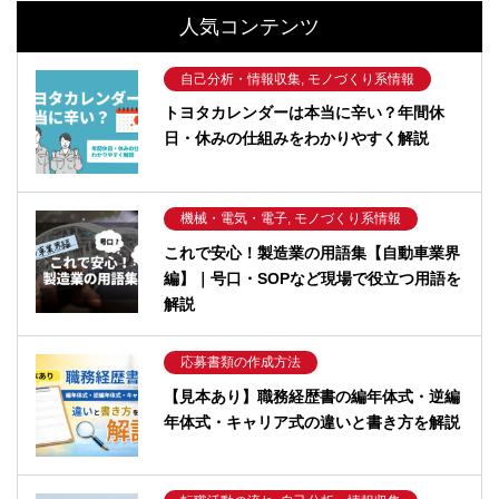
人気コンテンツ
自己分析・情報収集, モノづくり系情報
トヨタカレンダーは本当に辛い？年間休
日・休みの仕組みをわかりやすく解説
機械・電気・電子, モノづくり系情報
これで安心！製造業の用語集【自動車業界
編】｜号口・SOPなど現場で役立つ用語を
解説
応募書類の作成方法
【見本あり】職務経歴書の編年体式・逆編
年体式・キャリア式の違いと書き方を解説