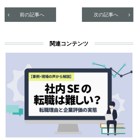
決
利
前の記事へ
次の記事へ
が
あ
関連コンテンツ