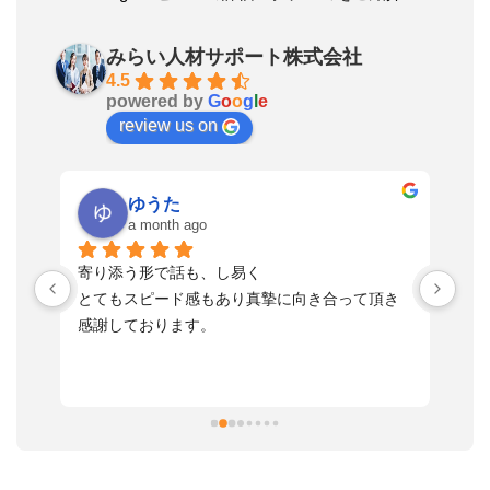
みらい人材サポート株式会社
4.5
powered by
G
o
o
g
l
e
review us on
ゆうた
a month ago
い
寄り添う形で話も、し易く
落
す
とてもスピード感もあり真摯に向き合って頂き
不
感謝しております。
さ
っ
ま
習
本
活
と