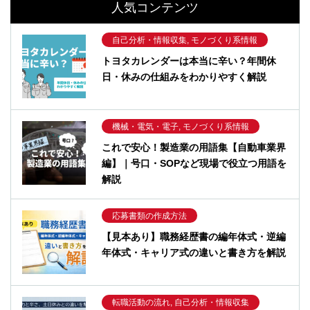
人気コンテンツ
自己分析・情報収集, モノづくり系情報
トヨタカレンダーは本当に辛い？年間休
日・休みの仕組みをわかりやすく解説
機械・電気・電子, モノづくり系情報
これで安心！製造業の用語集【自動車業界
編】｜号口・SOPなど現場で役立つ用語を
解説
応募書類の作成方法
【見本あり】職務経歴書の編年体式・逆編
年体式・キャリア式の違いと書き方を解説
転職活動の流れ, 自己分析・情報収集