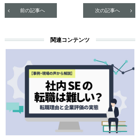
決
利
前の記事へ
次の記事へ
が
あ
関連コンテンツ