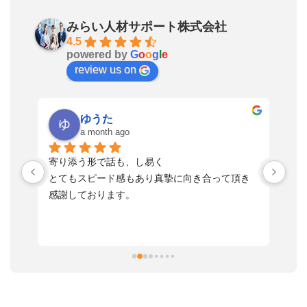
みらい人材サポート株式会社
4.5
powered by
G
o
o
g
l
e
review us on
ゆうた
a month ago
い
寄り添う形で話も、し易く
落
す
とてもスピード感もあり真摯に向き合って頂き
不
感謝しております。
さ
っ
ま
習
本
活
と