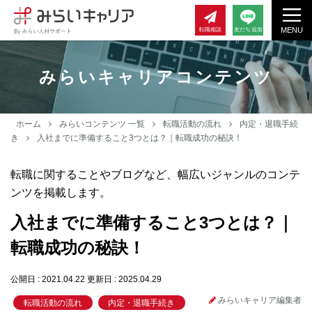
MENU
転職相談
友だち追加
みらいキャリアコンテンツ
ホーム
みらいコンテンツ 一覧
転職活動の流れ
内定・退職手続
き
入社までに準備すること3つとは？｜転職成功の秘訣！
転職に関することやブログなど、幅広いジャンルのコンテ
ンツを掲載します。
入社までに準備すること3つとは？｜
転職成功の秘訣！
公開日 : 2021.04.22
更新日 : 2025.04.29
みらいキャリア編集者
転職活動の流れ
内定・退職手続き