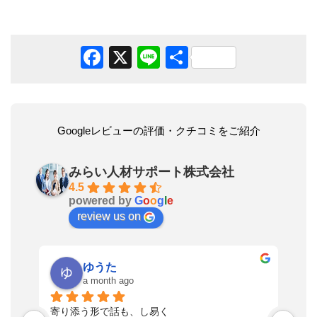
Facebook
X
Line
共
有
Googleレビューの評価・クチコミをご紹介
みらい人材サポート株式会社
4.5
powered by
G
o
o
g
l
e
review us on
ゆうた
a month ago
い
寄り添う形で話も、し易く
落