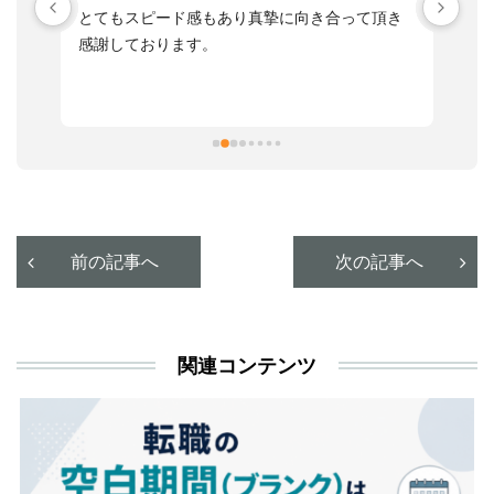
す
とてもスピード感もあり真摯に向き合って頂き
不
感謝しております。
さ
っ
ま
習
本
活
と
決
利
前の記事へ
次の記事へ
が
あ
関連コンテンツ