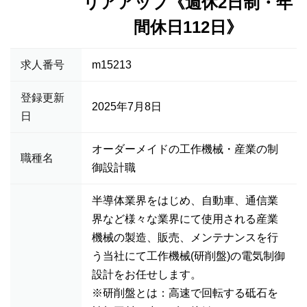
リアアップ《週休2日制・年
間休日112日》
求人番号
m15213
登録更新
2025年7月8日
日
オーダーメイドの工作機械・産業の制
職種名
御設計職
半導体業界をはじめ、自動車、通信業
界など様々な業界にて使用される産業
機械の製造、販売、メンテナンスを行
う当社にて工作機械(研削盤)の電気制御
設計をお任せします。
※研削盤とは：高速で回転する砥石を