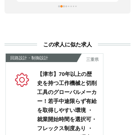
習
本
活
と
決
利
この求人に似た求人
が
あ
回路設計・制御設計
三重県
【津市】70年以上の歴
史を持つ工作機械と切削
工具のグローバルメーカ
ー！若手中途限らず有給
を取得しやすい環境 ・
就業開始時間を選択可・
フレックス制度あり ・