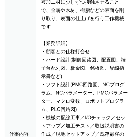
被加工材に少しずつ接触させること
で、金属や木材、樹脂などの表面を削
り取り、表面の仕上げを行う工作機械
です
【業務詳細】
・顧客との仕様打合せ
・ハード設計(制御回路図、配置図、端
子台配列図、板金図、銘板図、配線指
示書など)
・ソフト設計(PMC回路図、NCプログ
ラム、NCパラメーター、PMCパラメー
ター、マクロ変数、ロボットプログラ
ム、PLC回路図)
・機械の配線工事／I/Oチェック／セッ
トアップ／加工テスト／取扱説明書の
仕事内容
作成／現地セットアップ／既存顧客の