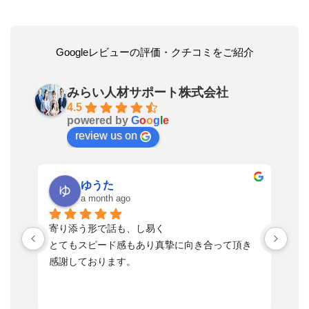
Googleレビューの評価・クチコミをご紹介
みらい人材サポート株式会社
4.5
powered by
G
o
o
g
l
e
review us on
ゆうた
a month ago
い
寄り添う形で話も、し易く
落
す
とてもスピード感もあり真摯に向き合って頂き
不
感謝しております。
さ
っ
ま