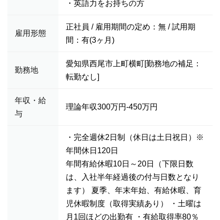
・英語力をお持ちの方
正社員 / 雇用期間の定め：無 / 試用期
雇用形態
間：有(3ヶ月)
愛知県西尾市上町横町[勤務地の補足：
勤務地
転勤なし]
年収・給
理論年収300万円-450万円
与
・完全週休2日制（休日は土日祝日）※
年間休日120日
年間有給休暇10日～20日（下限日数
は、入社半年経過後の付与日数となり
ます） 夏季、年末年始、有給休暇、育
児休暇制度（取得実績あり） ・土曜は
月1回ほどの出勤有 ・有給取得率80％