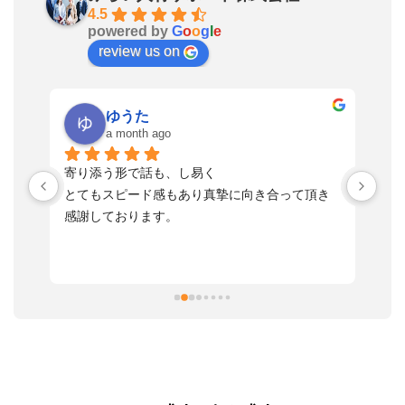
4.5
powered by
G
o
o
g
l
e
review us on
ゆうた
a month ago
い
寄り添う形で話も、し易く
落
す
とてもスピード感もあり真摯に向き合って頂き
不
感謝しております。
さ
っ
ま
習
本
活
と
決
利