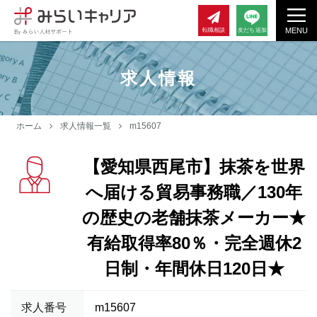
MENU
転職相談
友だち追加
求人情報
ホーム
求人情報一覧
m15607
【愛知県西尾市】抹茶を世界
へ届ける貿易事務職／130年
の歴史の老舗抹茶メーカー★
有給取得率80％・完全週休2
日制・年間休日120日★
求人番号
m15607