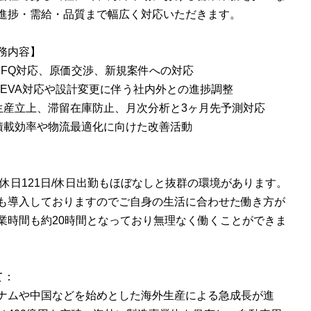
進捗・需給・品質まで幅広く対応いただきます。
務内容】
RFQ対応、原価交渉、新規案件への対応
VEVA対応や設計変更に伴う社内外との進捗調整
生産立上、滞留在庫防止、月次分析と3ヶ月先予測対応
積載効率や物流最適化に向けた改善活動
間休日121日/休日出勤もほぼなしと抜群の環境があります。
も導入しておりますのでご自身の生活に合わせた働き方が
業時間も約20時間となっており無理なく働くことができま
て：
ナムや中国などを始めとした海外生産による急成長が進