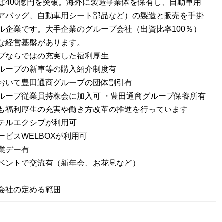
は400億円を突破。海外に製造事業体を保有し、自動車用
アバッグ、自動車用シート部品など）の製造と販売を手掛
ル企業です。大手企業のグループ会社（出資比率100％）
な経営基盤があります。
プならではの充実した福利厚生
ループの新車等の購入紹介制度有
おいて豊田通商グループの団体割引有
ループ従業員持株会に加入可 ・豊田通商グループ保養所有
も福利厚生の充実や働き方改革の推進を行っています
テルエクシブが利用可
ービスWELBOXが利用可
業デー有
ベントで交流有（新年会、お花見など）
会社の定める範囲