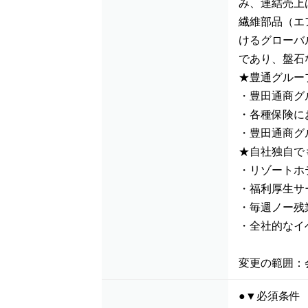
み、連結売上
繊維部品（エ
けるグローバ
であり、盤石
★豊通グルー
・豊田通商グ
・各種保険に
・豊田通商グ
★自社独自で
・リゾートホ
・福利厚生サ
・毎週ノー残
・全社的なイ
変更の範囲：
●▼必須条件