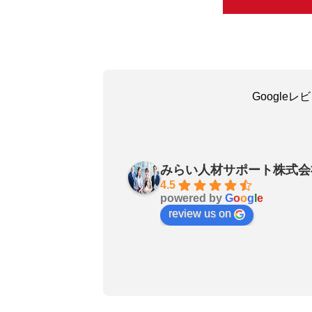
Google
吳嘉瑜
a month ago
みらい人材サポート株式会
お陰で無事に転職成功しました
4.5
powered by
G
o
o
g
l
e
良いエージェントです〜転職さ
review us on
非おすすめします！