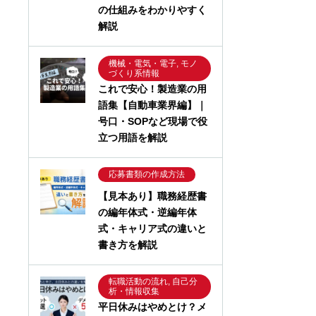
の仕組みをわかりやすく
解説
機械・電気・電子, モノ
づくり系情報
これで安心！製造業の用
語集【自動車業界編】｜
号口・SOPなど現場で役
立つ用語を解説
応募書類の作成方法
【見本あり】職務経歴書
の編年体式・逆編年体
式・キャリア式の違いと
書き方を解説
転職活動の流れ, 自己分
析・情報収集
平日休みはやめとけ？メ