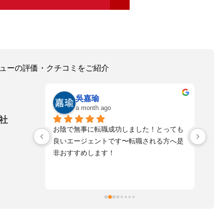
レビューの評価・クチコミをご紹介
ゆうた
a month ago
社
！とっても
寄り添う形で話も、し易く
落
れる方へ是
とてもスピード感もあり真摯に向き合って
不
頂き感謝しております。
た
自
た
ま
擬
お