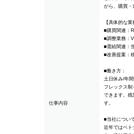
がら、購買・
【具体的な業
■購買関連：
■調整業務：
■需給関連：
■改善提案：
■働き方：
土日休み/年
フレックス制
できます。残
仕事内容
す。
■当社につい
近年ではベト