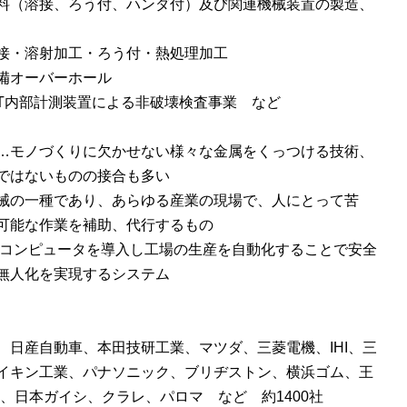
料（溶接、ろう付、ハンダ付）及び関連機械装置の製造、
接・溶射加工・ろう付・熱処理加工
備オーバーホール
CT内部計測装置による非破壊検査事業 など
…モノづくりに欠かせない様々な金属をくっつける技術、
ではないものの接合も多い
械の一種であり、あらゆる産業の現場で、人にとって苦
可能な作業を補助、代行するもの
…コンピュータを導入し工場の生産を自動化することで安全
無人化を実現するシステム
、日産自動車、本田技研工業、マツダ、三菱電機、IHI、三
イキン工業、パナソニック、ブリヂストン、横浜ゴム、王
IL、日本ガイシ、クラレ、パロマ など 約1400社