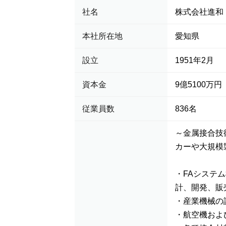
社名
株式会社進和
本社所在地
愛知県
設立
1951年2月
資本金
9億5100万円
従業員数
836名
～金属接合技
カーや大規模
・FAシステ
計、開発、販
・産業機械の
・航空機およ