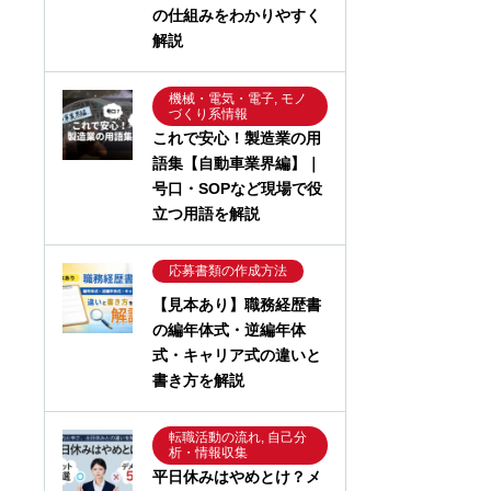
の仕組みをわかりやすく
解説
機械・電気・電子, モノ
づくり系情報
これで安心！製造業の用
語集【自動車業界編】｜
号口・SOPなど現場で役
立つ用語を解説
応募書類の作成方法
【見本あり】職務経歴書
の編年体式・逆編年体
式・キャリア式の違いと
書き方を解説
転職活動の流れ, 自己分
析・情報収集
平日休みはやめとけ？メ