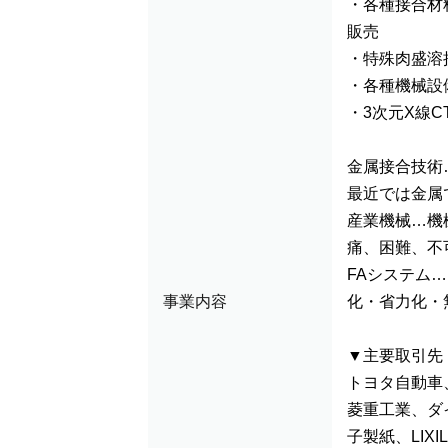
・各種接合材
販売
・特殊肉盛溶
・各種機械設
・3次元X線
金属接合技術
最近では金属
産業機械…機
痛、困難、不
FAシステム
事業内容
化・省力化・
▼主要取引先
トヨタ自動車
菱重工業、ダ
子製紙、LIX