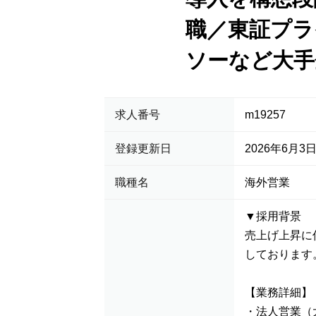
職／東証プラ
ソーなど大手
求人番号
m19257
登録更新日
2026年6月3
職種名
海外営業
▼採用背景
売上げ上昇に
しております
【業務詳細】
・法人営業（