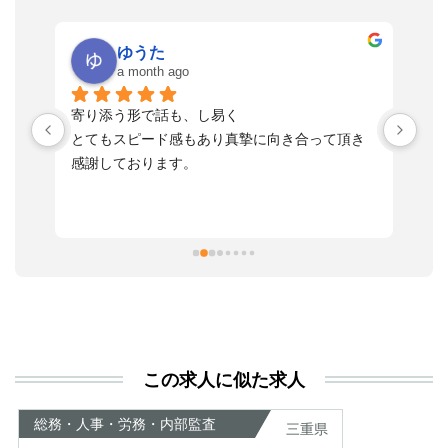
ゆうた
a month ago
い
寄り添う形で話も、し易く
落
す
とてもスピード感もあり真摯に向き合って頂き
不
感謝しております。
さ
っ
ま
習
本
活
と
決
利
この求人に似た求人
が
あ
総務・人事・労務・内部監査
三重県