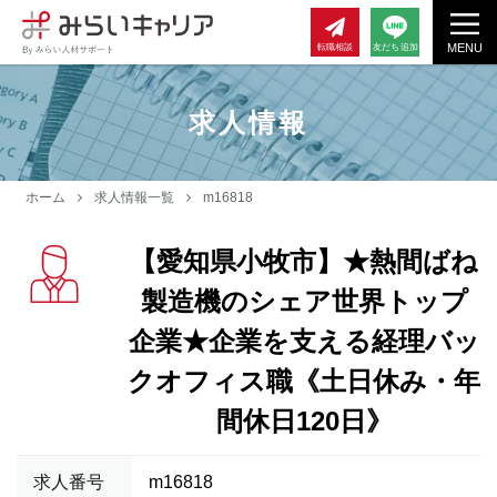
MENU
転職相談
友だち追加
求人情報
ホーム
求人情報一覧
m16818
【愛知県小牧市】★熱間ばね
製造機のシェア世界トップ
企業★企業を支える経理バッ
クオフィス職《土日休み・年
間休日120日》
求人番号
m16818