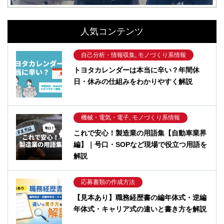
人気コンテンツ
自己分析・情報収集, モノづくり系情報
トヨタカレンダーは本当に辛い？年間休
日・休みの仕組みをわかりやすく解説
機械・電気・電子, モノづくり系情報
これで安心！製造業の用語集【自動車業界
編】｜号口・SOPなど現場で役立つ用語を
解説
応募書類の作成方法
【見本あり】職務経歴書の編年体式・逆編
年体式・キャリア式の違いと書き方を解説