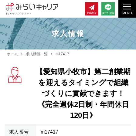
MENU
転職相談
友だち追加
求人情報
ホーム
求人情報一覧
m17417
【愛知県小牧市】第二創業期
を迎えるタイミングで組織
づくりに貢献できます！
《完全週休2日制・年間休日
120日》
求人番号
m17417