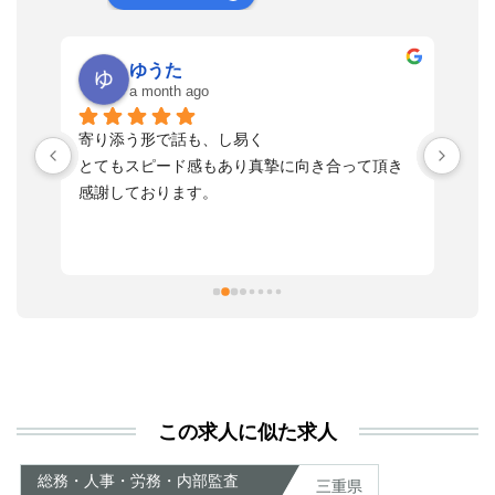
ゆうた
a month ago
い
寄り添う形で話も、し易く
落
す
とてもスピード感もあり真摯に向き合って頂き
不
感謝しております。
さ
っ
ま
習
本
活
と
決
利
この求人に似た求人
が
あ
総務・人事・労務・内部監査
三重県