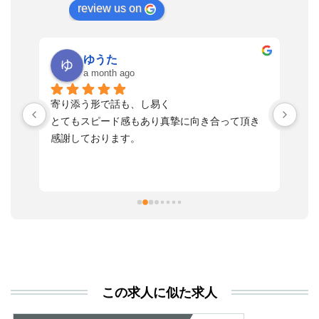
review us on
ゆうた
a month ago
い
寄り添う形で話も、し易く
落
す
とてもスピード感もあり真摯に向き合って頂き
不
感謝しております。
さ
っ
ま
習
本
活
と
決
利
この求人に似た求人
が
あ