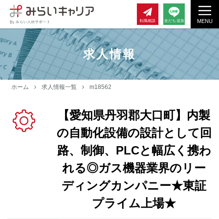
MENU
転職相談
友だち追加
求人情報
ホーム
求人情報一覧
m18562
【愛知県丹羽郡大口町】内製
の自動化設備の設計として回
路、制御、PLCと幅広く携わ
れる◎ガス機器業界のリー
ディングカンパニー★東証
プライム上場★