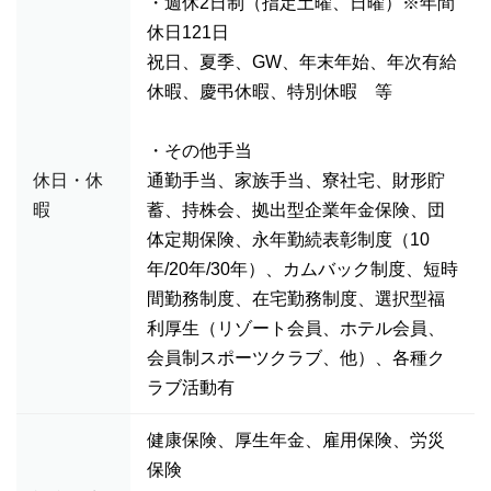
・週休2日制（指定土曜、日曜）※年間
休日121日
祝日、夏季、GW、年末年始、年次有給
休暇、慶弔休暇、特別休暇 等
・その他手当
休日・休
通勤手当、家族手当、寮社宅、財形貯
暇
蓄、持株会、拠出型企業年金保険、団
体定期保険、永年勤続表彰制度（10
年/20年/30年）、カムバック制度、短時
間勤務制度、在宅勤務制度、選択型福
利厚生（リゾート会員、ホテル会員、
会員制スポーツクラブ、他）、各種ク
ラブ活動有
健康保険、厚生年金、雇用保険、労災
保険