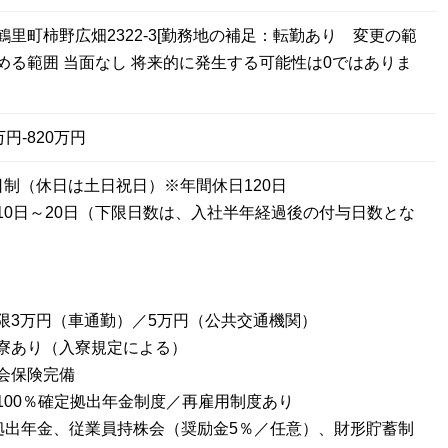
里町柿野広畑2322-3[勤務地の補足：転勤あり 変更の範
める範囲 当面なし 将来的に発生する可能性は0ではありま
円-820万円
日制（休日は土日祝日）※年間休日120日
10日～20日（下限日数は、入社半年経過後の付与日数とな
限3万円（車通勤）／5万円（公共交通機関）
寮あり（入寮規定による）
会保険完備
100％確定拠出年金制度／再雇用制度あり
拠出年金、従業員持株会（奨励金5％／任意）、財形貯蓄制