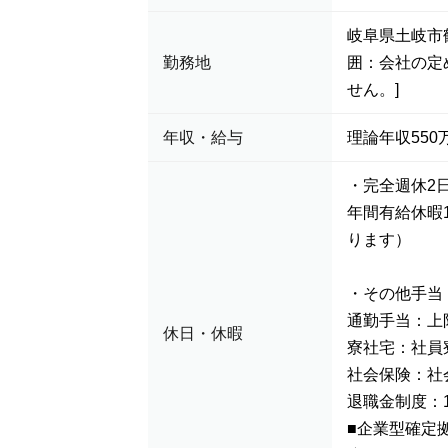
岐阜県土岐市鶴
勤務地
囲：会社の定
せん。]
年収・給与
理論年収550万
・完全週休2
年間有給休暇
ります）
・その他手当
通勤手当：上
休日・休暇
寮社宅：社員
社会保険：社
退職金制度：
■企業型確定