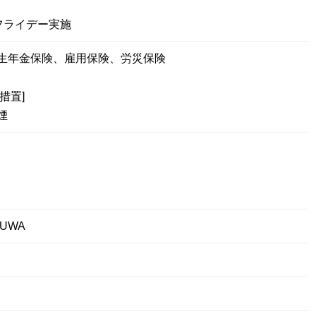
フライデー実施
生年金保険、雇用保険、労災保険
措置]
煙
UWA