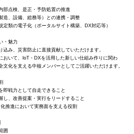
内部点検、是正・予防処置の推進
製造、設備、総務等）との連携・調整
規定類の電子化（ポータルサイト構築、DX対応等）
い・魅力
り込み、災害防止に直接貢献していただけます。
において、IoT・DXを活用した新しい仕組み作りに関わ
全文化を支える中核メンバーとしてご活躍いただけます。
割
を即戦力として自走できること
握し、改善提案・実行をリードすること
ム化推進において実務面を支える役割
】
範囲