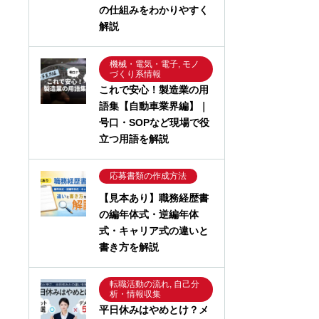
の仕組みをわかりやすく
解説
機械・電気・電子, モノ
づくり系情報
これで安心！製造業の用
語集【自動車業界編】｜
号口・SOPなど現場で役
立つ用語を解説
応募書類の作成方法
【見本あり】職務経歴書
の編年体式・逆編年体
式・キャリア式の違いと
書き方を解説
転職活動の流れ, 自己分
析・情報収集
平日休みはやめとけ？メ