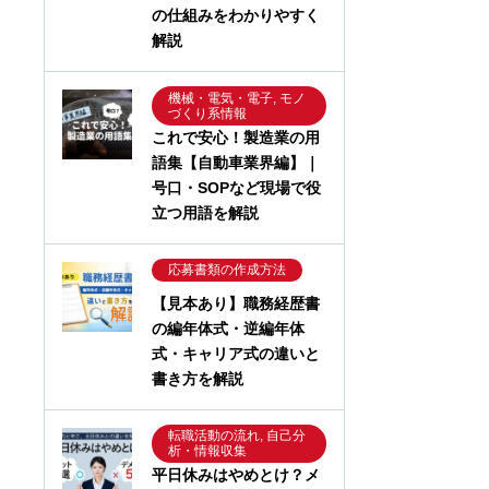
の仕組みをわかりやすく
解説
機械・電気・電子, モノ
づくり系情報
これで安心！製造業の用
語集【自動車業界編】｜
号口・SOPなど現場で役
立つ用語を解説
応募書類の作成方法
【見本あり】職務経歴書
の編年体式・逆編年体
式・キャリア式の違いと
書き方を解説
転職活動の流れ, 自己分
析・情報収集
平日休みはやめとけ？メ