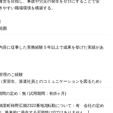
運営を目指し、事故や労災の発生をゼロにすることで安
きやすい職場環境を構築する。
】
範囲
内容に従事した実務経験５年以上で成果を挙げた実績があ
管理のご経験
（実習生、派遣社員とのコミュニケーションを図るため）
期間の定め：無 / 試用期間：有(6ヶ月)
鶴里町柿野広畑2322番地3[転勤について：有 会社の定め
なし 将来的に発生する可能性は0ではありません。]