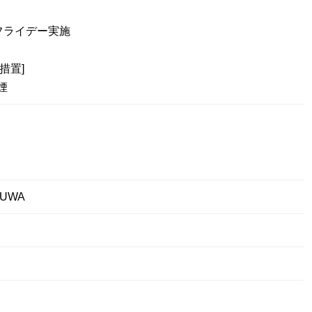
フライデー実施
措置]
煙
UWA
円