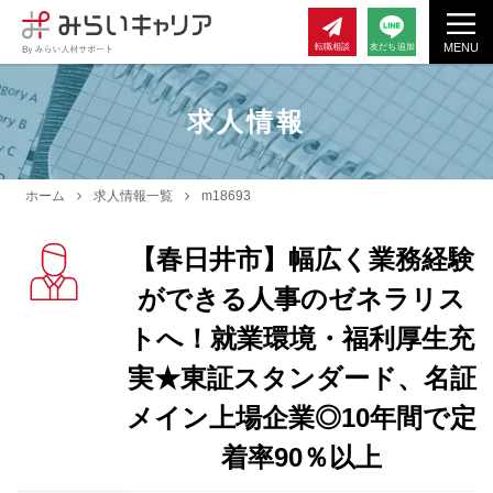
MENU
転職相談
友だち追加
求人情報
ホーム
求人情報一覧
m18693
【春日井市】幅広く業務経験
ができる人事のゼネラリス
トへ！就業環境・福利厚生充
実★東証スタンダード、名証
メイン上場企業◎10年間で定
着率90％以上