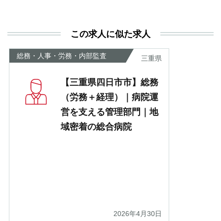
決
利
この求人に似た求人
が
あ
総務・人事・労務・内部監査
三重県
【三重県四日市市】総務
（労務＋経理）｜病院運
営を支える管理部門｜地
域密着の総合病院
2026年4月30日