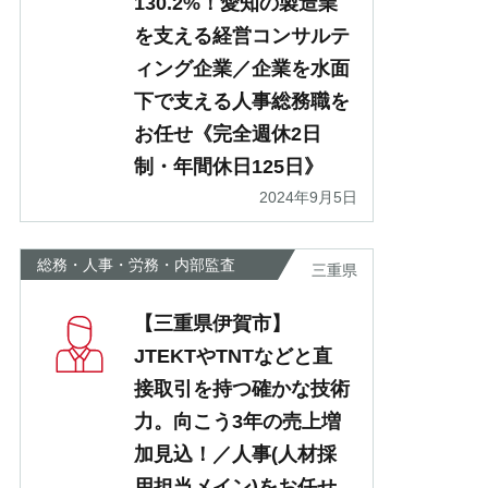
130.2%！愛知の製造業
を支える経営コンサルテ
ィング企業／企業を水面
下で支える人事総務職を
お任せ《完全週休2日
制・年間休日125日》
2024年9月5日
総務・人事・労務・内部監査
三重県
【三重県伊賀市】
JTEKTやTNTなどと直
接取引を持つ確かな技術
力。向こう3年の売上増
加見込！／人事(人材採
用担当メイン)をお任せ