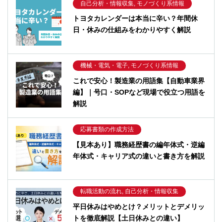
自己分析・情報収集, モノづくり系情報
トヨタカレンダーは本当に辛い？年間休
日・休みの仕組みをわかりやすく解説
機械・電気・電子, モノづくり系情報
これで安心！製造業の用語集【自動車業界
編】｜号口・SOPなど現場で役立つ用語を
解説
応募書類の作成方法
【見本あり】職務経歴書の編年体式・逆編
年体式・キャリア式の違いと書き方を解説
転職活動の流れ, 自己分析・情報収集
平日休みはやめとけ？メリットとデメリッ
トを徹底解説【土日休みとの違い】