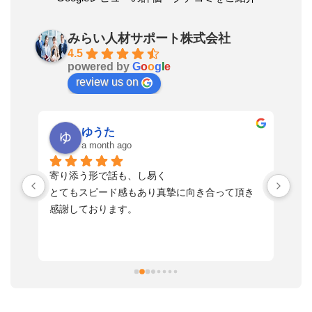
みらい人材サポート株式会社
4.5
powered by
G
o
o
g
l
e
review us on
ゆうた
a month ago
い
寄り添う形で話も、し易く
落
す
とてもスピード感もあり真摯に向き合って頂き
不
感謝しております。
さ
っ
ま
習
本
活
と