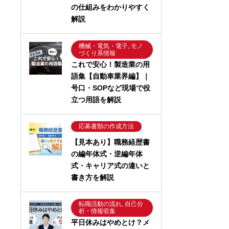
の仕組みをわかりやすく
解説
機械・電気・電子, モノ
づくり系情報
これで安心！製造業の用
語集【自動車業界編】｜
号口・SOPなど現場で役
立つ用語を解説
応募書類の作成方法
【見本あり】職務経歴書
の編年体式・逆編年体
式・キャリア式の違いと
書き方を解説
転職活動の流れ, 自己分
析・情報収集
平日休みはやめとけ？メ