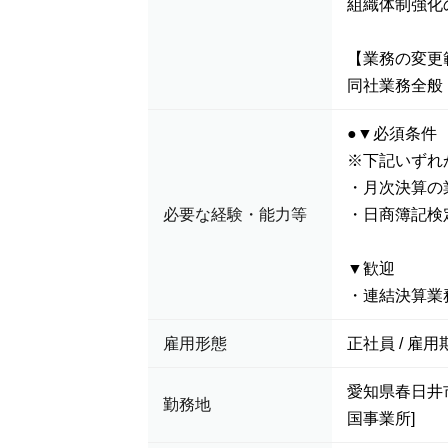
組織体制強化
【業務の変更
同社業務全般
●▼必須条件
※下記いずれ
・月次決算の
必要な経験・能力等
・日商簿記検
▼歓迎
・連結決算業
雇用形態
正社員 / 雇用
愛知県春日井市
勤務地
国事業所]