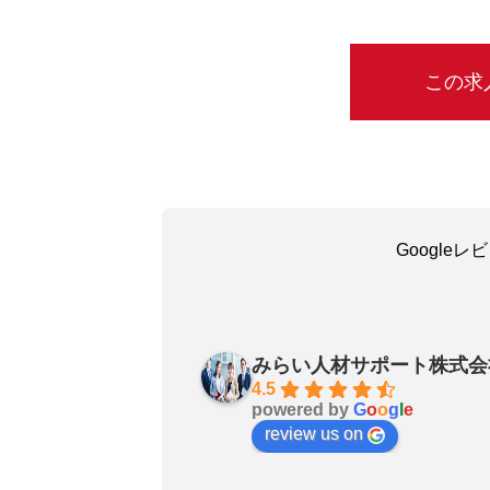
この求
Google
吳嘉瑜
29 days ago
みらい人材サポート株式会
お陰で無事に転職成功しました
4.5
powered by
G
o
o
g
l
e
良いエージェントです〜転職さ
review us on
非おすすめします！