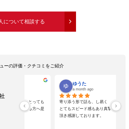
人について相談する
レビューの評価・クチコミをご紹介
ゆうた
a month ago
社
！とっても
寄り添う形で話も、し易く
落
れる方へ是
とてもスピード感もあり真摯に向き合って
不
頂き感謝しております。
た
自