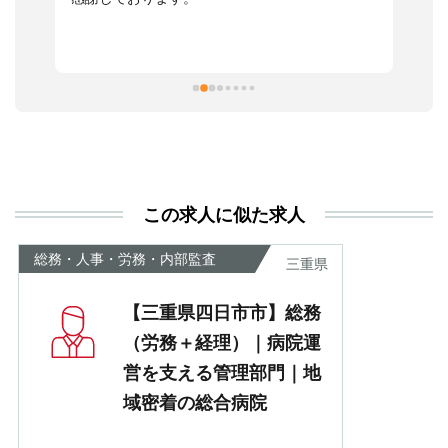
っ
ま
習
本
活
と
決
利
この求人に似た求人
が
あ
総務・人事・労務・内部監査
三重県
【三重県四日市市】総務
（労務＋経理）｜病院運
営を支える管理部門｜地
域密着の総合病院