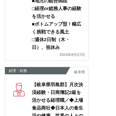
■地元の総合病院
□経理or総務人事の経験
を活かせる
■ボトムアップ型！幅広
く挑戦できる風土
□週休2日制（木・
日）、祝休み
2024年8月27日
経理・財務
岐阜県
【岐阜県羽島郡】月次決
済経験・日商簿記2級を
活かせる経理職／◆上場
食品商社◆日本人の食生
活や健康、世界の人々の