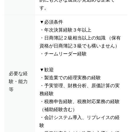
す。
▼必須条件
・年次決算経験３年以上
・日商簿記２級相当以上の知識 （保有
資格が日商簿記３級でも構いません）
・チームリーダー経験
▼歓迎
必要な経
・製造業での経理実務の経験
験・能力
・予実管理、財務分析、原価計算の実
等
務経験
・税務申告経験、税務対応業務の経験
（補助経験含む）
・会計システム導入、リプレイスの経
験