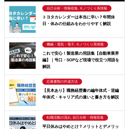
自己分析・情報収集, モノづくり系情報
トヨタカレンダーは本当に辛い？年間休
日・休みの仕組みをわかりやすく解説
機械・電気・電子, モノづくり系情報
これで安心！製造業の用語集【自動車業界
編】｜号口・SOPなど現場で役立つ用語を
解説
応募書類の作成方法
【見本あり】職務経歴書の編年体式・逆編
年体式・キャリア式の違いと書き方を解説
転職活動の流れ, 自己分析・情報収集
平日休みはやめとけ？メリットとデメリッ