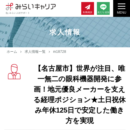
MENU
転職相談
友だち追加
求人情報
ホーム
求人情報一覧
m18728
【名古屋市】世界が注目、唯
一無二の眼科機器開発に参
画！地元優良メーカーを支え
る経理ポジション★土日祝休
み年休125日で安定した働き
方を実現