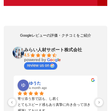
Googleレビューの評価・クチコミをご紹介
みらい人材サポート株式会社
4.5
powered by
G
o
o
g
l
e
review us on
ゆうた
a month ago
い
寄り添う形で話も、し易く
落
す
とてもスピード感もあり真摯に向き合って頂き
不
感謝しております。
さ