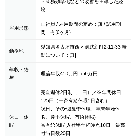
・業務効率化などの改善を主導した経
験
正社員 / 雇用期間の定め：無 / 試用期
雇用形態
間：有(6ヶ月)
愛知県名古屋市西区則武新町2-11-33[転
勤務地
勤について：無]
年収・給
理論年収450万円-550万円
与
完全週休2日制（土日）／※年間休日
125日（一斉有給休暇5日含む）
祝日、その他(夏季休暇、年末年始休
休日・休
暇、慶弔休暇、有給休暇)
暇
※有給休暇 入社半年経時点10日 最高
付与日数20日