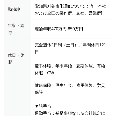
愛知県刈谷市[転勤について：有 本社
勤務地
および全国の製作所、支社、営業所]
年収・給
理論年収470万円-850万円
与
完全週休2日制（土日）／年間休日121
日
休日・休
暇
慶弔休暇、年末年始、夏期休暇、有給
休暇、GW
健康保険、厚生年金、雇用保険、労災
保険
▼諸手当
通勤手当：補足事項なし※会社規定に