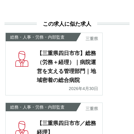
と
決
利
この求人に似た求人
が
あ
総務・人事・労務・内部監査
三重県
【三重県四日市市】総務
（労務＋経理）｜病院運
営を支える管理部門｜地
域密着の総合病院
2026年4月30日
総務・人事・労務・内部監査
三重県
【三重県四日市市／総務
経理】