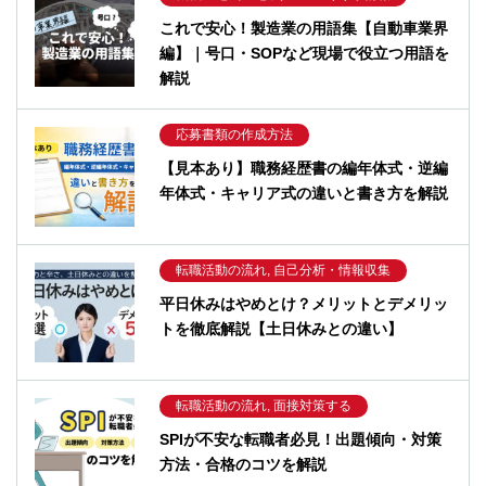
これで安心！製造業の用語集【自動車業界
編】｜号口・SOPなど現場で役立つ用語を
解説
応募書類の作成方法
【見本あり】職務経歴書の編年体式・逆編
年体式・キャリア式の違いと書き方を解説
転職活動の流れ, 自己分析・情報収集
平日休みはやめとけ？メリットとデメリッ
トを徹底解説【土日休みとの違い】
転職活動の流れ, 面接対策する
SPIが不安な転職者必見！出題傾向・対策
方法・合格のコツを解説