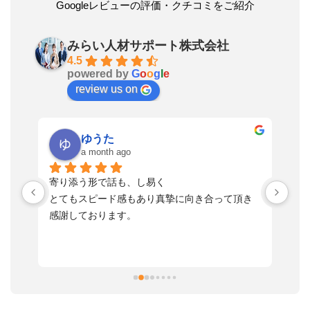
Googleレビューの評価・クチコミをご紹介
みらい人材サポート株式会社
4.5
powered by
G
o
o
g
l
e
review us on
ゆうた
a month ago
い
寄り添う形で話も、し易く
落
す
とてもスピード感もあり真摯に向き合って頂き
不
感謝しております。
さ
っ
ま
習
本
活