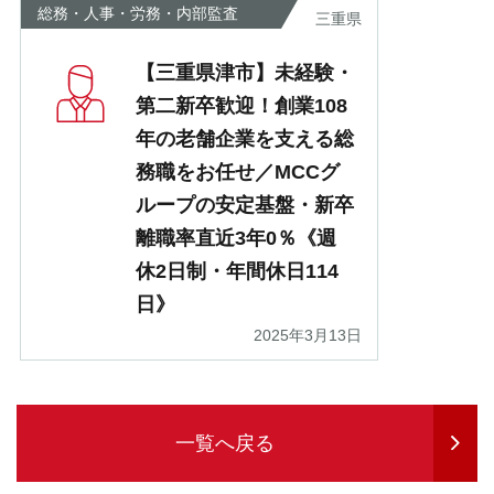
総務・人事・労務・内部監査
三重県
【三重県津市】未経験・
第二新卒歓迎！創業108
年の老舗企業を支える総
務職をお任せ／MCCグ
ループの安定基盤・新卒
離職率直近3年0％《週
休2日制・年間休日114
日》
2025年3月13日
一覧へ戻る