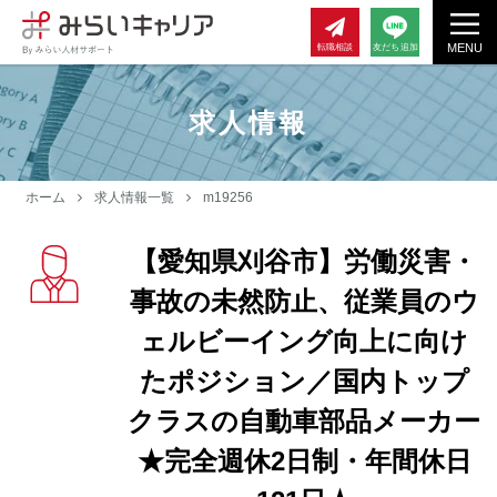
MENU
転職相談
友だち追加
求人情報
ホーム
求人情報一覧
m19256
【愛知県刈谷市】労働災害・
事故の未然防止、従業員のウ
ェルビーイング向上に向け
たポジション／国内トップ
クラスの自動車部品メーカー
★完全週休2日制・年間休日