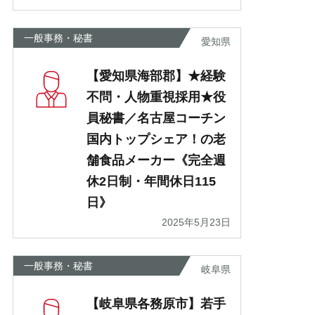
一般事務・秘書
愛知県
【愛知県海部郡】★経験
不問・人物重視採用★役
員秘書／名古屋コーチン
国内トップシェア！の老
舗食品メーカー《完全週
休2日制・年間休日115
日》
2025年5月23日
一般事務・秘書
岐阜県
【岐阜県各務原市】若手