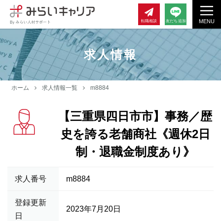
MENU
転職相談
友だち追加
求人情報
ホーム
求人情報一覧
m8884
【三重県四日市市】事務／歴
史を誇る老舗商社《週休2日
制・退職金制度あり》
求人番号
m8884
登録更新
2023年7月20日
日