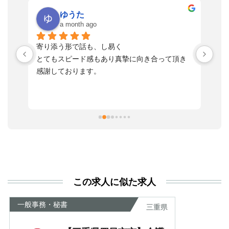
ゆうた
a month ago
い
寄り添う形で話も、し易く
落
す
とてもスピード感もあり真摯に向き合って頂き
不
感謝しております。
さ
っ
ま
習
本
活
と
決
利
この求人に似た求人
が
あ
一般事務・秘書
三重県