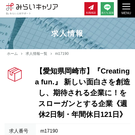
MENU
転職相談
友だち追加
求人情報
ホーム
求人情報一覧
m17190
【愛知県岡崎市】『Creating
a fun.』 新しい面白さを創造
し、期待される企業に！を
スローガンとする企業《週
休2日制・年間休日121日》
求人番号
m17190