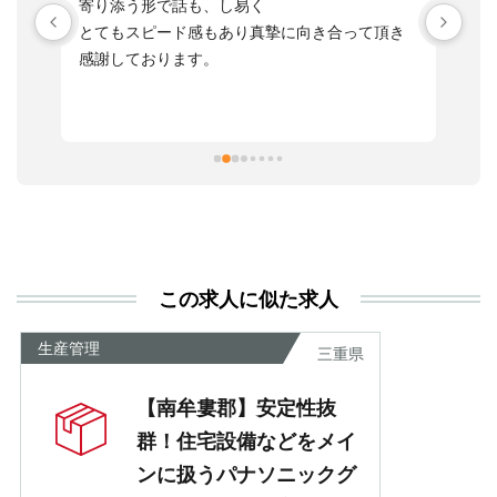
い
寄り添う形で話も、し易く
落
す
とてもスピード感もあり真摯に向き合って頂き
不
感謝しております。
さ
っ
ま
習
本
活
と
決
利
この求人に似た求人
が
あ
生産管理
三重県
【南牟婁郡】安定性抜
群！住宅設備などをメイ
ンに扱うパナソニックグ