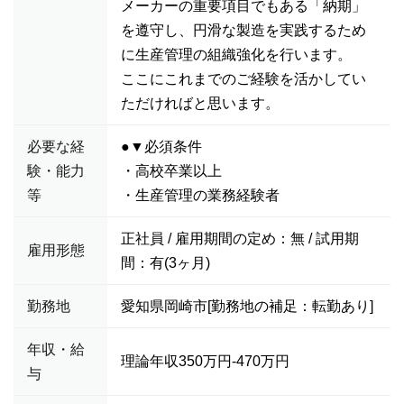
メーカーの重要項目でもある「納期」
を遵守し、円滑な製造を実践するため
に生産管理の組織強化を行います。
ここにこれまでのご経験を活かしてい
ただければと思います。
必要な経
●▼必須条件
験・能力
・高校卒業以上
等
・生産管理の業務経験者
正社員 / 雇用期間の定め：無 / 試用期
雇用形態
間：有(3ヶ月)
勤務地
愛知県岡崎市[勤務地の補足：転勤あり]
年収・給
理論年収350万円-470万円
与