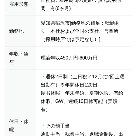
正社員 / 雇用期間の定め：無 / 試用期
雇用形態
間：有(6ヶ月)
愛知県稲沢市[勤務地の補足：転勤あ
勤務地
り 本社および全国の支社、営業所
（採用時店では予定なし）]
年収・給
理論年収450万円-600万円
与
・週休2日制（土日祝／12月に2回土曜
出勤有）※年間休日120日
慶弔休暇、年末年始、夏期休暇、有給
休暇、GW、連続10日休可能（実績
有）
休日・休
・その他手当
暇
通勤手当、残業手当、退職金制度、出