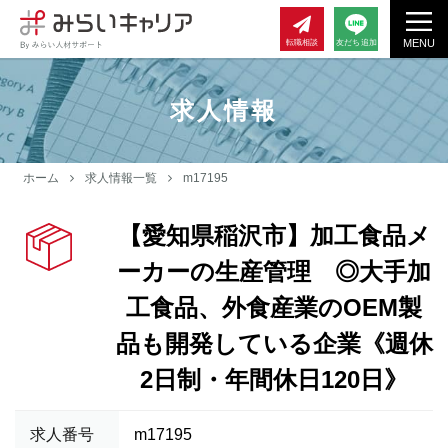
MENU
転職相談
友だち追加
求人情報
ホーム
求人情報一覧
m17195
【愛知県稲沢市】加工食品メ
ーカーの生産管理 ◎大手加
工食品、外食産業のOEM製
品も開発している企業《週休
2日制・年間休日120日》
求人番号
m17195