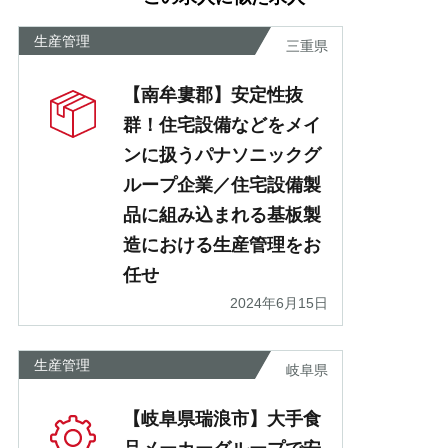
あ
生産管理
三重県
【南牟婁郡】安定性抜
群！住宅設備などをメイ
ンに扱うパナソニックグ
ループ企業／住宅設備製
品に組み込まれる基板製
造における生産管理をお
任せ
2024年6月15日
生産管理
岐阜県
【岐阜県瑞浪市】大手食