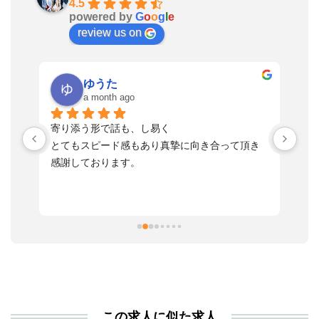
4.5
powered by
G
o
o
g
l
e
review us on
ゆうた
a month ago
い
寄り添う形で話も、し易く
落
す
とてもスピード感もあり真摯に向き合って頂き
不
感謝しております。
さ
っ
ま
習
本
活
と
決
利
この求人に似た求人
が