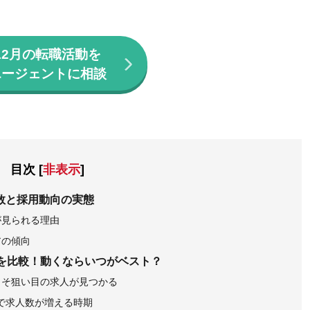
12月の転職活動を
エージェントに相談
目次
[
非表示
]
数と採用動向の実態
が見られる理由
アの傾向
グを比較！動くならいつがベスト？
こそ狙い目の求人が見つかる
で求人数が増える時期