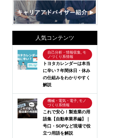
人気コンテンツ
自己分析・情報収集, モ
ノづくり系情報
トヨタカレンダーは本当
に辛い？年間休日・休み
の仕組みをわかりやすく
解説
機械・電気・電子, モノ
づくり系情報
これで安心！製造業の用
語集【自動車業界編】｜
号口・SOPなど現場で役
立つ用語を解説