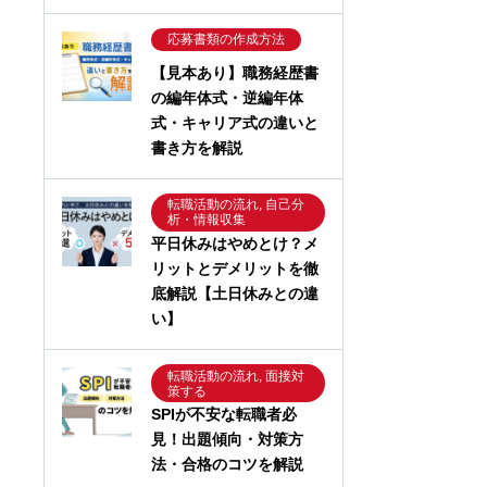
応募書類の作成方法
【見本あり】職務経歴書
の編年体式・逆編年体
式・キャリア式の違いと
書き方を解説
転職活動の流れ, 自己分
析・情報収集
平日休みはやめとけ？メ
リットとデメリットを徹
底解説【土日休みとの違
い】
転職活動の流れ, 面接対
策する
SPIが不安な転職者必
見！出題傾向・対策方
法・合格のコツを解説