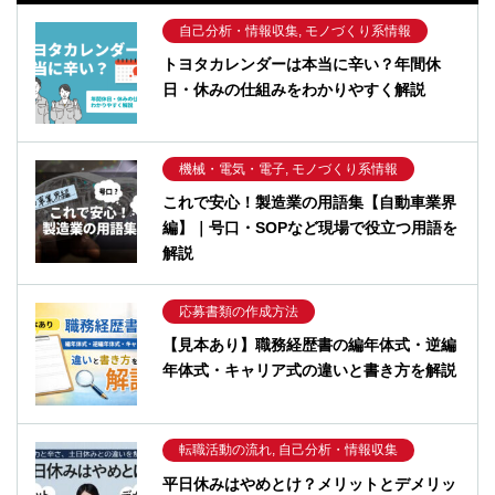
自己分析・情報収集, モノづくり系情報
トヨタカレンダーは本当に辛い？年間休
日・休みの仕組みをわかりやすく解説
機械・電気・電子, モノづくり系情報
これで安心！製造業の用語集【自動車業界
編】｜号口・SOPなど現場で役立つ用語を
解説
応募書類の作成方法
【見本あり】職務経歴書の編年体式・逆編
年体式・キャリア式の違いと書き方を解説
転職活動の流れ, 自己分析・情報収集
平日休みはやめとけ？メリットとデメリッ